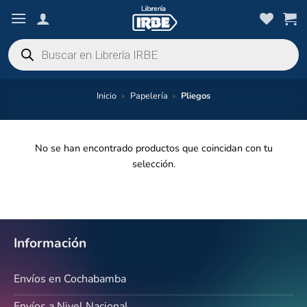
Saltar
al
contenido
Búsqueda
de
productos
Inicio
»
Papelería
»
Pliegos
No se han encontrado productos que coincidan con tu
selección.
Información
Envíos en Cochabamba
Envíos a Nivel Nacional