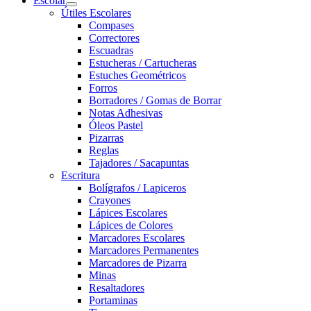
Escolar
Útiles Escolares
Compases
Correctores
Escuadras
Estucheras / Cartucheras
Estuches Geométricos
Forros
Borradores / Gomas de Borrar
Notas Adhesivas
Óleos Pastel
Pizarras
Reglas
Tajadores / Sacapuntas
Escritura
Bolígrafos / Lapiceros
Crayones
Lápices Escolares
Lápices de Colores
Marcadores Escolares
Marcadores Permanentes
Marcadores de Pizarra
Minas
Resaltadores
Portaminas