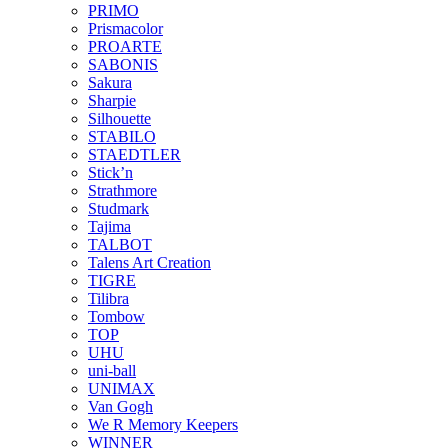
PRIMO
Prismacolor
PROARTE
SABONIS
Sakura
Sharpie
Silhouette
STABILO
STAEDTLER
Stick’n
Strathmore
Studmark
Tajima
TALBOT
Talens Art Creation
TIGRE
Tilibra
Tombow
TOP
UHU
uni-ball
UNIMAX
Van Gogh
We R Memory Keepers
WINNER