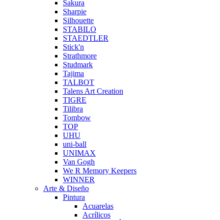
Sakura
Sharpie
Silhouette
STABILO
STAEDTLER
Stick'n
Strathmore
Studmark
Tajima
TALBOT
Talens Art Creation
TIGRE
Tilibra
Tombow
TOP
UHU
uni-ball
UNIMAX
Van Gogh
We R Memory Keepers
WINNER
Arte & Diseño
Pintura
Acuarelas
Acrílicos