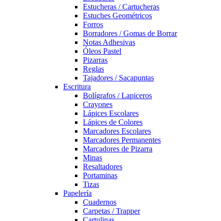
Estucheras / Cartucheras
Estuches Geométricos
Forros
Borradores / Gomas de Borrar
Notas Adhesivas
Óleos Pastel
Pizarras
Reglas
Tajadores / Sacapuntas
Escritura
Bolígrafos / Lapiceros
Crayones
Lápices Escolares
Lápices de Colores
Marcadores Escolares
Marcadores Permanentes
Marcadores de Pizarra
Minas
Resaltadores
Portaminas
Tizas
Papelería
Cuadernos
Carpetas / Trapper
Cartulinas