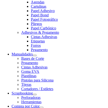
Agendas
Cartulinas
Papel Adhesivo
Papel Bond
Papel Fotográfico
Pliegos
Papel Carbónico
Adhesivos & Pegamento
Cintas Adhesivas
Etiquetas
Forros
Pegamento
Manualidades
Bases de Corte
Pegamento
Cintas Adhesivas
Goma EVA
Plastilinas
Pistolas para Silicona
Tijeras
Cortadores / Estiletes
Scrapbooking
Perforadoras
Herramientas
Compra por Color