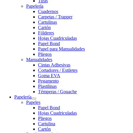
Tizas
Papelería
Cuadernos
Carpetas / Trapper
Cartulinas
Cartón
Fólderes
Hojas Cuadriculadas
Papel Bond
Papel para Manualidades
Pliegos
Manualidades
Cintas Adhesivas
Cortadores / Estiletes
Goma EVA
Pegamento
Plastilinas
Témperas / Gouache
Papelería
Papeles
Papel Bond
Hojas Cuadriculadas
Pliegos
Cartulina
Cartón