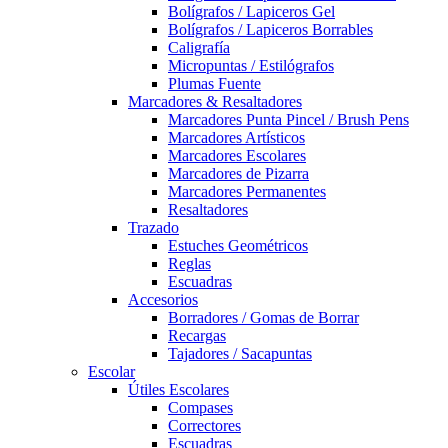
Bolígrafos / Lapiceros Gel
Bolígrafos / Lapiceros Borrables
Caligrafía
Micropuntas / Estilógrafos
Plumas Fuente
Marcadores & Resaltadores
Marcadores Punta Pincel / Brush Pens
Marcadores Artísticos
Marcadores Escolares
Marcadores de Pizarra
Marcadores Permanentes
Resaltadores
Trazado
Estuches Geométricos
Reglas
Escuadras
Accesorios
Borradores / Gomas de Borrar
Recargas
Tajadores / Sacapuntas
Escolar
Útiles Escolares
Compases
Correctores
Escuadras