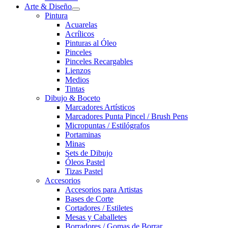
Arte & Diseño
Pintura
Acuarelas
Acrílicos
Pinturas al Óleo
Pinceles
Pinceles Recargables
Lienzos
Medios
Tintas
Dibujo & Boceto
Marcadores Artísticos
Marcadores Punta Pincel / Brush Pens
Micropuntas / Estilógrafos
Portaminas
Minas
Sets de Dibujo
Óleos Pastel
Tizas Pastel
Accesorios
Accesorios para Artistas
Bases de Corte
Cortadores / Estiletes
Mesas y Caballetes
Borradores / Gomas de Borrar