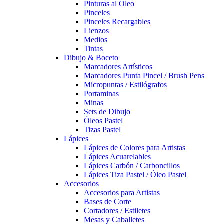
Pinturas al Óleo
Pinceles
Pinceles Recargables
Lienzos
Medios
Tintas
Dibujo & Boceto
Marcadores Artísticos
Marcadores Punta Pincel / Brush Pens
Micropuntas / Estilógrafos
Portaminas
Minas
Sets de Dibujo
Óleos Pastel
Tizas Pastel
Lápices
Lápices de Colores para Artistas
Lápices Acuarelables
Lápices Carbón / Carboncillos
Lápices Tiza Pastel / Óleo Pastel
Accesorios
Accesorios para Artistas
Bases de Corte
Cortadores / Estiletes
Mesas y Caballetes