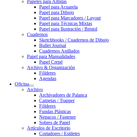
Papeles para Artistas
Papel para Acuarela
Papel para Dibujo
Papel para Marcadores / Layout
Papel para Técnicas Mixtas
Papel para Ilustración / Bristol
Cuadernos
Sketchbooks / Cuadernos de Dibujo
Bullet Journal
Cuadernos Anillados
Papel para Manualidades
Papel Crepé
Archivo & Organización
Fólderes
Agendas
Oficina
Archivo
Archivadores de Palanca
Carpetas / Trapper
Fólderes
Fundas Plásticas
Nepacos / Fastener
Sobres de Papel
Artículos de Escritorio
Cortadores / Estiletes