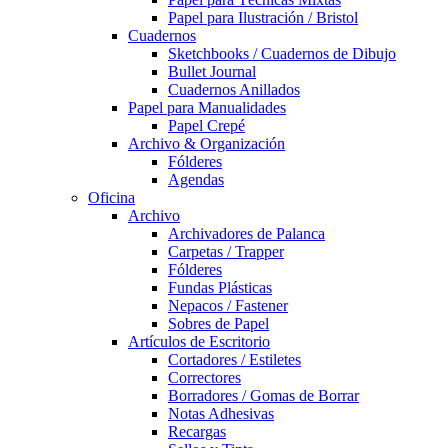
Papel para Ilustración / Bristol
Cuadernos
Sketchbooks / Cuadernos de Dibujo
Bullet Journal
Cuadernos Anillados
Papel para Manualidades
Papel Crepé
Archivo & Organización
Fólderes
Agendas
Oficina
Archivo
Archivadores de Palanca
Carpetas / Trapper
Fólderes
Fundas Plásticas
Nepacos / Fastener
Sobres de Papel
Artículos de Escritorio
Cortadores / Estiletes
Correctores
Borradores / Gomas de Borrar
Notas Adhesivas
Recargas