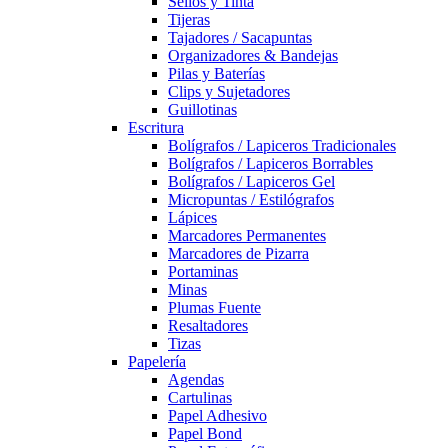
Sellos y Tinta
Tijeras
Tajadores / Sacapuntas
Organizadores & Bandejas
Pilas y Baterías
Clips y Sujetadores
Guillotinas
Escritura
Bolígrafos / Lapiceros Tradicionales
Bolígrafos / Lapiceros Borrables
Bolígrafos / Lapiceros Gel
Micropuntas / Estilógrafos
Lápices
Marcadores Permanentes
Marcadores de Pizarra
Portaminas
Minas
Plumas Fuente
Resaltadores
Tizas
Papelería
Agendas
Cartulinas
Papel Adhesivo
Papel Bond