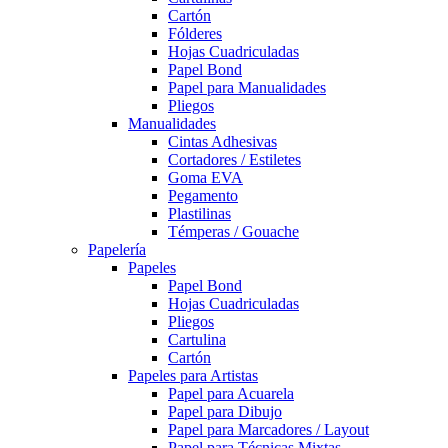
Cartón
Fólderes
Hojas Cuadriculadas
Papel Bond
Papel para Manualidades
Pliegos
Manualidades
Cintas Adhesivas
Cortadores / Estiletes
Goma EVA
Pegamento
Plastilinas
Témperas / Gouache
Papelería
Papeles
Papel Bond
Hojas Cuadriculadas
Pliegos
Cartulina
Cartón
Papeles para Artistas
Papel para Acuarela
Papel para Dibujo
Papel para Marcadores / Layout
Papel para Técnicas Mixtas