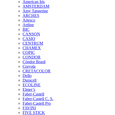
American Iris
AMSTERDAM
Amy Tangerine
ARCHES
Artesco
Artline
BIC
CANSON
CASIO
CENTRUM
CHAMEX
COPIC
CONDOR
Cóndor Brasil
Crayola
CRETACOLOR
Dello
Duracell
ECOLINE
Elmer’s
Faber-Castell
Faber-Castell C. S.
Faber-Castell Pro
FAVINI
FIVE STICK