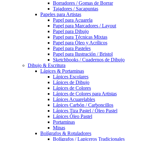
Borradores / Gomas de Borrar
Tajadores / Sacapuntas
Papeles para Artistas
Papel para Acuarela
Papel para Marcadores / Layout
Papel para Dibujo
Papel para Técnicas Mixtas
Papel para Óleo y Acrílicos
Papel para Pasteles
Papel para Ilustración / Bristol
Sketchbooks / Cuadernos de Dibujo
Dibujo & Escritura
Lápices & Portaminas
Lápices Escolares
Lápices de Dibujo
Lápices de Colores
Lápices de Colores para Artistas
Lápices Acuarelables
Lápices Carbón / Carboncillos
Lápices Tiza Pastel / Óleo Pastel
Lápices Óleo Pastel
Portaminas
Minas
Bolígrafos & Rotuladores
Bolígrafos / Lapiceros Tradicionales