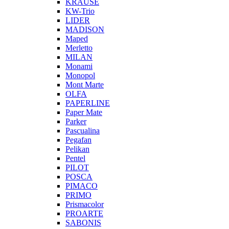
KRAUSE
KW-Trio
LIDER
MADISON
Maped
Merletto
MILAN
Monami
Monopol
Mont Marte
OLFA
PAPERLINE
Paper Mate
Parker
Pascualina
Pegafan
Pelikan
Pentel
PILOT
POSCA
PIMACO
PRIMO
Prismacolor
PROARTE
SABONIS