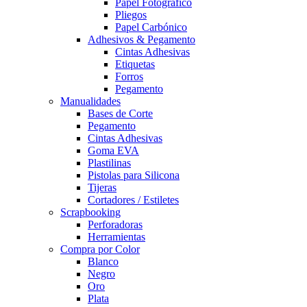
Papel Fotográfico
Pliegos
Papel Carbónico
Adhesivos & Pegamento
Cintas Adhesivas
Etiquetas
Forros
Pegamento
Manualidades
Bases de Corte
Pegamento
Cintas Adhesivas
Goma EVA
Plastilinas
Pistolas para Silicona
Tijeras
Cortadores / Estiletes
Scrapbooking
Perforadoras
Herramientas
Compra por Color
Blanco
Negro
Oro
Plata