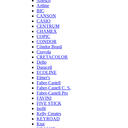
Artesco
Artline
BIC
CANSON
CASIO
CENTRUM
CHAMEX
COPIC
CONDOR
Cóndor Brasil
Crayola
CRETACOLOR
Dello
Duracell
ECOLINE
Elmer's
Faber-Castell
Faber-Castell C. S.
Faber-Castell Pro
FAVINI
FIVE STICK
Isofit
Kelly Creates
KEYROAD
Kiut