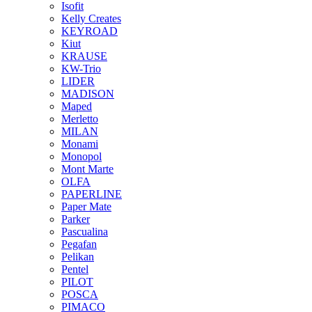
Isofit
Kelly Creates
KEYROAD
Kiut
KRAUSE
KW-Trio
LIDER
MADISON
Maped
Merletto
MILAN
Monami
Monopol
Mont Marte
OLFA
PAPERLINE
Paper Mate
Parker
Pascualina
Pegafan
Pelikan
Pentel
PILOT
POSCA
PIMACO