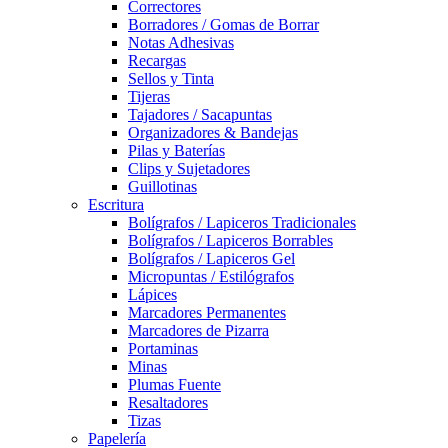
Correctores
Borradores / Gomas de Borrar
Notas Adhesivas
Recargas
Sellos y Tinta
Tijeras
Tajadores / Sacapuntas
Organizadores & Bandejas
Pilas y Baterías
Clips y Sujetadores
Guillotinas
Escritura
Bolígrafos / Lapiceros Tradicionales
Bolígrafos / Lapiceros Borrables
Bolígrafos / Lapiceros Gel
Micropuntas / Estilógrafos
Lápices
Marcadores Permanentes
Marcadores de Pizarra
Portaminas
Minas
Plumas Fuente
Resaltadores
Tizas
Papelería