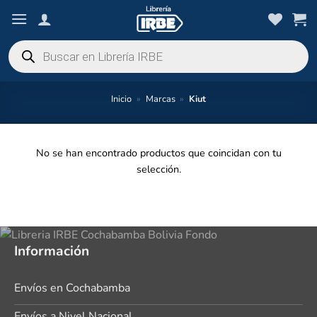
Saltar
al
contenido
Búsqueda
de
productos
Inicio
»
Marcas
»
Kiut
No se han encontrado productos que coincidan con tu
selección.
Información
Envíos en Cochabamba
Envíos a Nivel Nacional