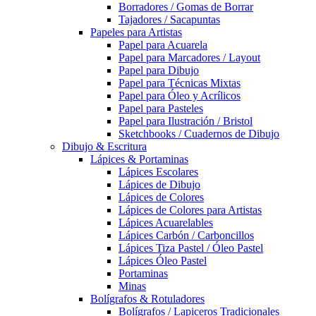
Borradores / Gomas de Borrar
Tajadores / Sacapuntas
Papeles para Artistas
Papel para Acuarela
Papel para Marcadores / Layout
Papel para Dibujo
Papel para Técnicas Mixtas
Papel para Óleo y Acrílicos
Papel para Pasteles
Papel para Ilustración / Bristol
Sketchbooks / Cuadernos de Dibujo
Dibujo & Escritura
Lápices & Portaminas
Lápices Escolares
Lápices de Dibujo
Lápices de Colores
Lápices de Colores para Artistas
Lápices Acuarelables
Lápices Carbón / Carboncillos
Lápices Tiza Pastel / Óleo Pastel
Lápices Óleo Pastel
Portaminas
Minas
Bolígrafos & Rotuladores
Bolígrafos / Lapiceros Tradicionales