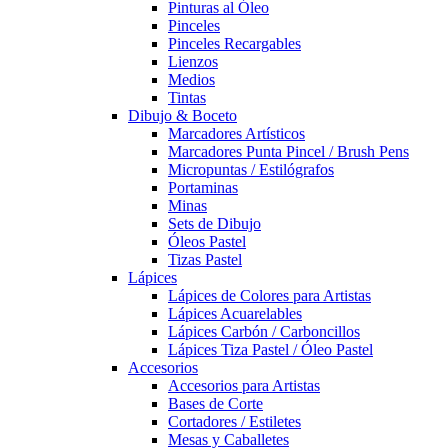
Pinturas al Óleo
Pinceles
Pinceles Recargables
Lienzos
Medios
Tintas
Dibujo & Boceto
Marcadores Artísticos
Marcadores Punta Pincel / Brush Pens
Micropuntas / Estilógrafos
Portaminas
Minas
Sets de Dibujo
Óleos Pastel
Tizas Pastel
Lápices
Lápices de Colores para Artistas
Lápices Acuarelables
Lápices Carbón / Carboncillos
Lápices Tiza Pastel / Óleo Pastel
Accesorios
Accesorios para Artistas
Bases de Corte
Cortadores / Estiletes
Mesas y Caballetes