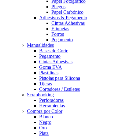
Papel Fotográfico
Pliegos
Papel Carbónico
Adhesivos & Pegamento
Cintas Adhesivas
Etiquetas
Forros
Pegamento
Manualidades
Bases de Corte
Pegamento
Cintas Adhesivas
Goma EVA
Plastilinas
Pistolas para Silicona
Tijeras
Cortadores / Estiletes
Scrapbooking
Perforadoras
Herramientas
Compra por Color
Blanco
Negro
Oro
Plata