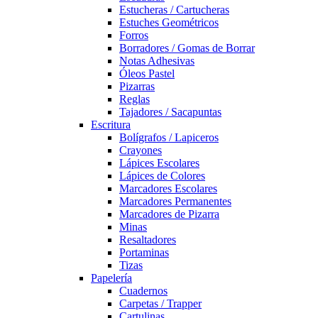
Estucheras / Cartucheras
Estuches Geométricos
Forros
Borradores / Gomas de Borrar
Notas Adhesivas
Óleos Pastel
Pizarras
Reglas
Tajadores / Sacapuntas
Escritura
Bolígrafos / Lapiceros
Crayones
Lápices Escolares
Lápices de Colores
Marcadores Escolares
Marcadores Permanentes
Marcadores de Pizarra
Minas
Resaltadores
Portaminas
Tizas
Papelería
Cuadernos
Carpetas / Trapper
Cartulinas