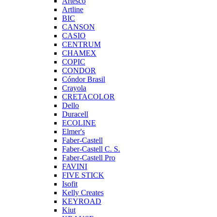
Artesco
Artline
BIC
CANSON
CASIO
CENTRUM
CHAMEX
COPIC
CONDOR
Cóndor Brasil
Crayola
CRETACOLOR
Dello
Duracell
ECOLINE
Elmer's
Faber-Castell
Faber-Castell C. S.
Faber-Castell Pro
FAVINI
FIVE STICK
Isofit
Kelly Creates
KEYROAD
Kiut