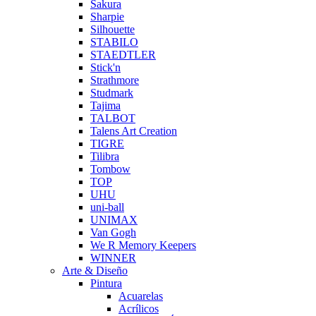
Sakura
Sharpie
Silhouette
STABILO
STAEDTLER
Stick'n
Strathmore
Studmark
Tajima
TALBOT
Talens Art Creation
TIGRE
Tilibra
Tombow
TOP
UHU
uni-ball
UNIMAX
Van Gogh
We R Memory Keepers
WINNER
Arte & Diseño
Pintura
Acuarelas
Acrílicos