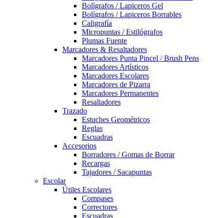
Bolígrafos / Lapiceros Gel
Bolígrafos / Lapiceros Borrables
Caligrafía
Micropuntas / Estilógrafos
Plumas Fuente
Marcadores & Resaltadores
Marcadores Punta Pincel / Brush Pens
Marcadores Artísticos
Marcadores Escolares
Marcadores de Pizarra
Marcadores Permanentes
Resaltadores
Trazado
Estuches Geométricos
Reglas
Escuadras
Accesorios
Borradores / Gomas de Borrar
Recargas
Tajadores / Sacapuntas
Escolar
Útiles Escolares
Compases
Correctores
Escuadras