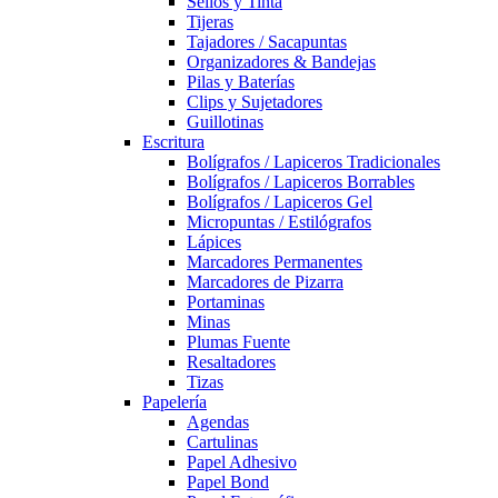
Sellos y Tinta
Tijeras
Tajadores / Sacapuntas
Organizadores & Bandejas
Pilas y Baterías
Clips y Sujetadores
Guillotinas
Escritura
Bolígrafos / Lapiceros Tradicionales
Bolígrafos / Lapiceros Borrables
Bolígrafos / Lapiceros Gel
Micropuntas / Estilógrafos
Lápices
Marcadores Permanentes
Marcadores de Pizarra
Portaminas
Minas
Plumas Fuente
Resaltadores
Tizas
Papelería
Agendas
Cartulinas
Papel Adhesivo
Papel Bond