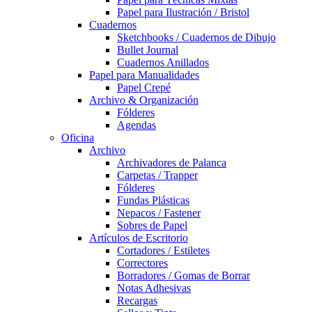
Papel para Ilustración / Bristol
Cuadernos
Sketchbooks / Cuadernos de Dibujo
Bullet Journal
Cuadernos Anillados
Papel para Manualidades
Papel Crepé
Archivo & Organización
Fólderes
Agendas
Oficina
Archivo
Archivadores de Palanca
Carpetas / Trapper
Fólderes
Fundas Plásticas
Nepacos / Fastener
Sobres de Papel
Artículos de Escritorio
Cortadores / Estiletes
Correctores
Borradores / Gomas de Borrar
Notas Adhesivas
Recargas