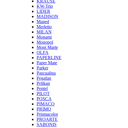
KRAUSE
KW-Trio
LIDER
MADISON
Maped
Merletto
MILAN
Monami
Monopol
Mont Marte
OLFA
PAPERLINE
Paper Mate
Parker
Pascualina
Pegafan
Pelikan
Pentel
PILOT
POSCA
PIMACO
PRIMO
Prismacolor
PROARTE
SABONIS