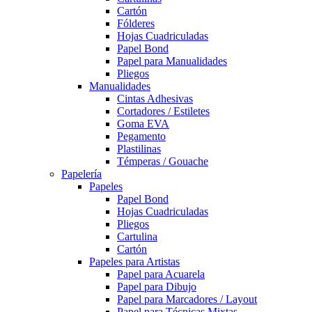
Cartón
Fólderes
Hojas Cuadriculadas
Papel Bond
Papel para Manualidades
Pliegos
Manualidades
Cintas Adhesivas
Cortadores / Estiletes
Goma EVA
Pegamento
Plastilinas
Témperas / Gouache
Papelería
Papeles
Papel Bond
Hojas Cuadriculadas
Pliegos
Cartulina
Cartón
Papeles para Artistas
Papel para Acuarela
Papel para Dibujo
Papel para Marcadores / Layout
Papel para Técnicas Mixtas