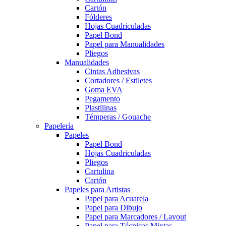
Cartón
Fólderes
Hojas Cuadriculadas
Papel Bond
Papel para Manualidades
Pliegos
Manualidades
Cintas Adhesivas
Cortadores / Estiletes
Goma EVA
Pegamento
Plastilinas
Témperas / Gouache
Papelería
Papeles
Papel Bond
Hojas Cuadriculadas
Pliegos
Cartulina
Cartón
Papeles para Artistas
Papel para Acuarela
Papel para Dibujo
Papel para Marcadores / Layout
Papel para Técnicas Mixtas