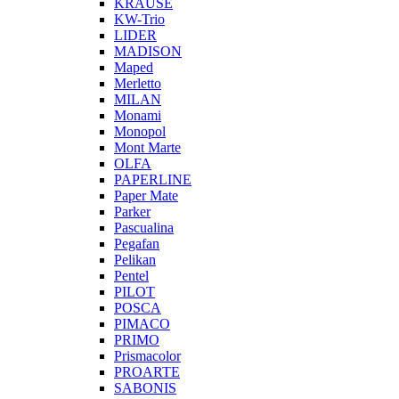
KRAUSE
KW-Trio
LIDER
MADISON
Maped
Merletto
MILAN
Monami
Monopol
Mont Marte
OLFA
PAPERLINE
Paper Mate
Parker
Pascualina
Pegafan
Pelikan
Pentel
PILOT
POSCA
PIMACO
PRIMO
Prismacolor
PROARTE
SABONIS