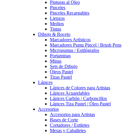
Pinturas al Óleo
Pinceles
Pinceles Recargables
Lienzos
Medios
Tintas
Dibujo & Boceto
Marcadores Artísticos
Marcadores Punta Pincel / Brush Pens
Micropuntas / Estilógrafos
Portaminas
Minas
Sets de Dibujo
Óleos Pastel
Tizas Pastel
Lápices
Lápices de Colores para Artistas
Lápices Acuarelables
Lápices Carbón / Carboncillos
Lápices Tiza Pastel / Óleo Pastel
Accesorios
Accesorios para Artistas
Bases de Corte
Cortadores / Estiletes
Mesas y Caballetes