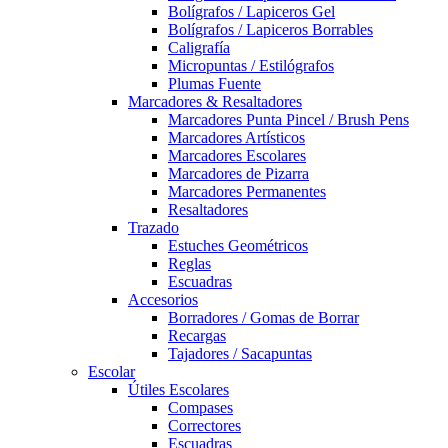
Bolígrafos / Lapiceros Gel
Bolígrafos / Lapiceros Borrables
Caligrafía
Micropuntas / Estilógrafos
Plumas Fuente
Marcadores & Resaltadores
Marcadores Punta Pincel / Brush Pens
Marcadores Artísticos
Marcadores Escolares
Marcadores de Pizarra
Marcadores Permanentes
Resaltadores
Trazado
Estuches Geométricos
Reglas
Escuadras
Accesorios
Borradores / Gomas de Borrar
Recargas
Tajadores / Sacapuntas
Escolar
Útiles Escolares
Compases
Correctores
Escuadras