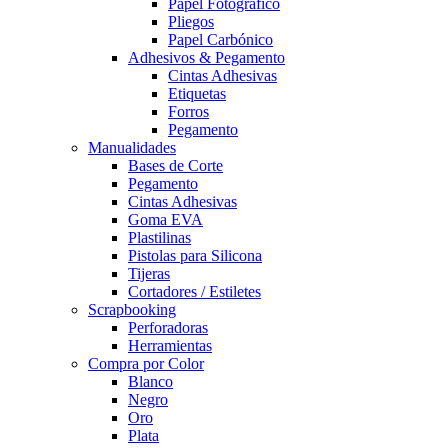
Papel Fotográfico
Pliegos
Papel Carbónico
Adhesivos & Pegamento
Cintas Adhesivas
Etiquetas
Forros
Pegamento
Manualidades
Bases de Corte
Pegamento
Cintas Adhesivas
Goma EVA
Plastilinas
Pistolas para Silicona
Tijeras
Cortadores / Estiletes
Scrapbooking
Perforadoras
Herramientas
Compra por Color
Blanco
Negro
Oro
Plata