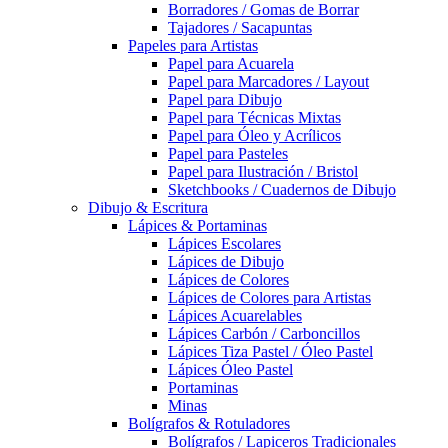
Borradores / Gomas de Borrar
Tajadores / Sacapuntas
Papeles para Artistas
Papel para Acuarela
Papel para Marcadores / Layout
Papel para Dibujo
Papel para Técnicas Mixtas
Papel para Óleo y Acrílicos
Papel para Pasteles
Papel para Ilustración / Bristol
Sketchbooks / Cuadernos de Dibujo
Dibujo & Escritura
Lápices & Portaminas
Lápices Escolares
Lápices de Dibujo
Lápices de Colores
Lápices de Colores para Artistas
Lápices Acuarelables
Lápices Carbón / Carboncillos
Lápices Tiza Pastel / Óleo Pastel
Lápices Óleo Pastel
Portaminas
Minas
Bolígrafos & Rotuladores
Bolígrafos / Lapiceros Tradicionales