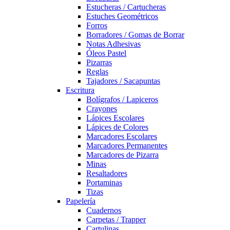
Estucheras / Cartucheras
Estuches Geométricos
Forros
Borradores / Gomas de Borrar
Notas Adhesivas
Óleos Pastel
Pizarras
Reglas
Tajadores / Sacapuntas
Escritura
Bolígrafos / Lapiceros
Crayones
Lápices Escolares
Lápices de Colores
Marcadores Escolares
Marcadores Permanentes
Marcadores de Pizarra
Minas
Resaltadores
Portaminas
Tizas
Papelería
Cuadernos
Carpetas / Trapper
Cartulinas