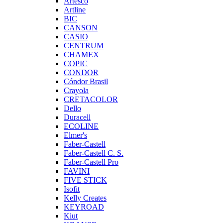
Artesco
Artline
BIC
CANSON
CASIO
CENTRUM
CHAMEX
COPIC
CONDOR
Cóndor Brasil
Crayola
CRETACOLOR
Dello
Duracell
ECOLINE
Elmer's
Faber-Castell
Faber-Castell C. S.
Faber-Castell Pro
FAVINI
FIVE STICK
Isofit
Kelly Creates
KEYROAD
Kiut