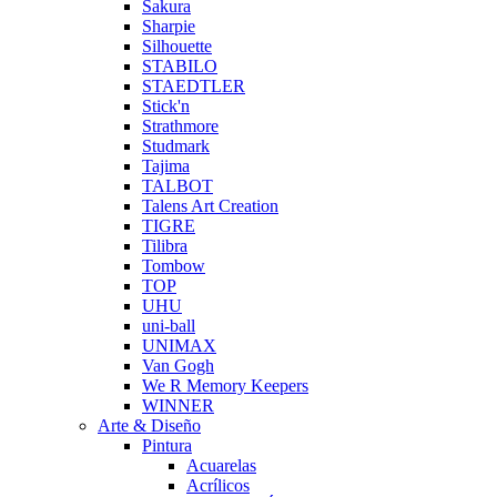
Sakura
Sharpie
Silhouette
STABILO
STAEDTLER
Stick'n
Strathmore
Studmark
Tajima
TALBOT
Talens Art Creation
TIGRE
Tilibra
Tombow
TOP
UHU
uni-ball
UNIMAX
Van Gogh
We R Memory Keepers
WINNER
Arte & Diseño
Pintura
Acuarelas
Acrílicos