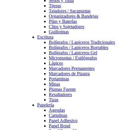
Sellos y Tinta
Tijeras
Tajadores / Sacapuntas
Organizadores & Bandejas
Pilas y Baterías
Clips y Sujetadores
Guillotinas
Escritura
Bolígrafos / Lapiceros Tradicionales
Bolígrafos / Lapiceros Borrables
Bolígrafos / Lapiceros Gel
Micropuntas / Estilógrafos
Lápices
Marcadores Permanentes
Marcadores de Pizarra
Portaminas
Minas
Plumas Fuente
Resaltadores
Tizas
Papelería
Agendas
Cartulinas
Papel Adhesivo
Papel Bond