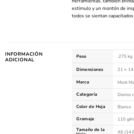
herramientas, también brin
estímulo y un montón de insp
todos se sientan capacitados 
INFORMACIÓN
Peso
.275 kg
ADICIONAL
Dimensiones
21 × 14
Marca
Mont Ma
Categoría
Diarios 
Color de Hoja
Blanco
Gramaje
110 g/m
Tamaño de la
A5 (14.
Hoja