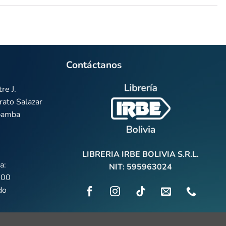
Contáctanos
re J.
ato Salazar
abamba
LIBRERIA IRBE BOLIVIA S.R.L.
a:
NIT: 595963024
:00
do