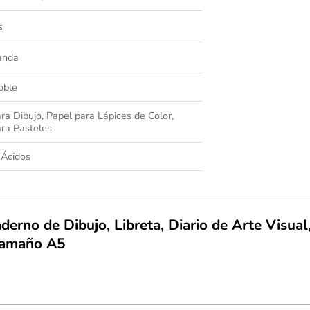
s
anda
oble
ra Dibujo, Papel para Lápices de Color,
ara Pasteles
 Ácidos
derno de Dibujo, Libreta, Diario de Arte Visua
 Tamaño A5