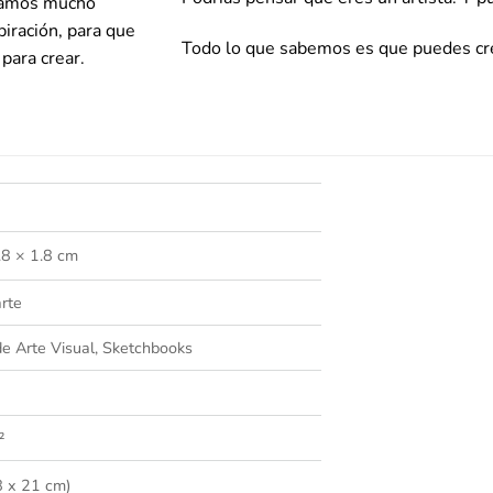
damos mucho
iración, para que
Todo lo que sabemos es que puedes cre
para crear.
.8 × 1.8 cm
rte
de Arte Visual, Sketchbooks
²
8 x 21 cm)