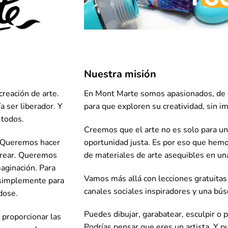
Nuestra misión
En Mont Marte somos apasionados, de es
creación de arte.
para que exploren su creatividad, sin i
a ser liberador. Y
 todos.
Creemos que el arte no es solo para un
oportunidad justa. Es por eso que hem
. Queremos hacer
de materiales de arte asequibles en una
 crear. Queremos
maginación. Para
Vamos más allá con lecciones gratuitas
Y simplemente para
canales sociales inspiradores y una bús
dose.
Puedes dibujar, garabatear, esculpir o 
 proporcionar las
Podrías pensar que eres un artista. Y p