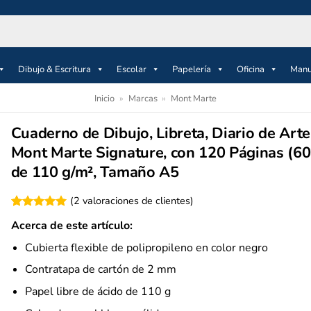
Dibujo & Escritura
Escolar
Papelería
Oficina
Manu
Inicio
»
Marcas
»
Mont Marte
Cuaderno de Dibujo, Libreta, Diario de Arte
Mont Marte Signature, con 120 Páginas (60
de 110 g/m², Tamaño A5
(
2
valoraciones de clientes)
Valorado
2
Acerca de este artículo:
con
5
de 5
en base a
Cubierta flexible de polipropileno en color negro
valoraciones
de clientes
Contratapa de cartón de 2 mm
Papel libre de ácido de 110 g