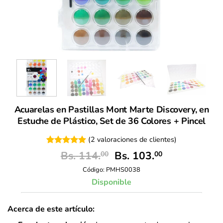
Acuarelas en Pastillas Mont Marte Discovery, en
Estuche de Plástico, Set de 36 Colores + Pincel
(
2
valoraciones de clientes)
Valorado
2
El
El
Bs.
114.
Bs.
103.
00
00
con
5
de 5
precio
precio
en base a
Código:
PMHS0038
original
actual
valoraciones
Disponible
de clientes
era:
es:
Bs. 114.00.
Bs. 103.00.
Acerca de este artículo: