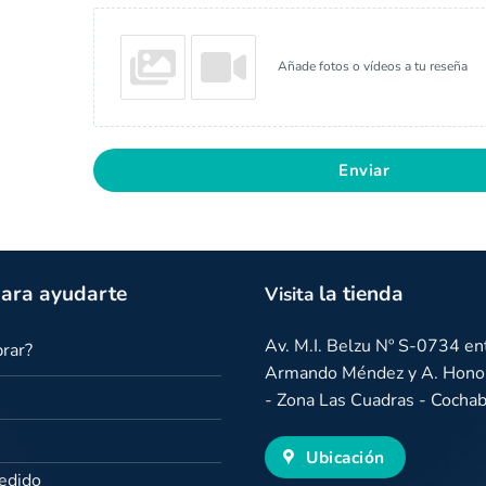
Añade fotos o vídeos a tu reseña
Enviar
ara ayudarte
la tienda
Visita
Av. M.I. Belzu Nº S-0734 ent
rar?
Armando Méndez y A. Honor
- Zona Las Cuadras - Coch
Ubicación
Pedido