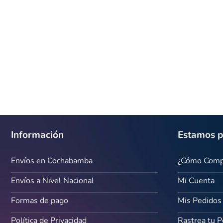
Información
Estamos p
Envíos en Cochabamba
¿Cómo Comp
Envíos a Nivel Nacional
Mi Cuenta
Formas de pago
Mis Pedidos
Política de Privacidad
Rastrea tu 