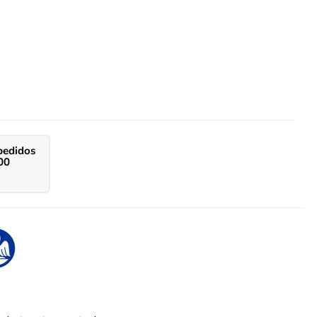
pedidos
00