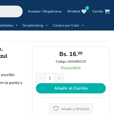
Acceder / Registrarse
Wishlist
Carrito
alidades
Scrapbooking
Compra por Color
,
Bs.
16.
00
zul
Código:
045496210
Disponible
 escribir.
Bolígrafo, Micropunta de Tinta Gel Borrable, 
n la punta y
Añadir al Carrito
Añadir a Wishlist