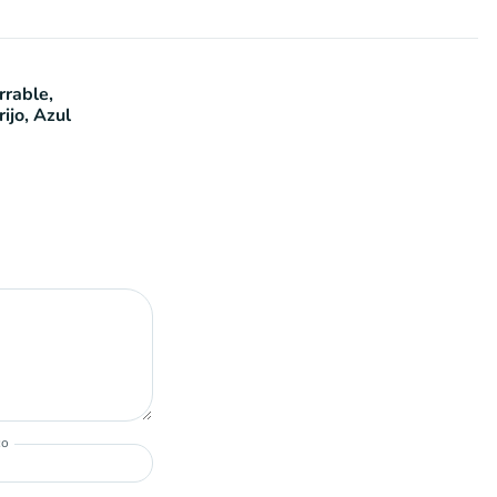
rrable,
ijo, Azul
co