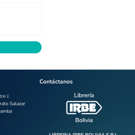
Contáctanos
re J.
ato Salazar
abamba
LIBRERIA IRBE BOLIVIA S.R.L.